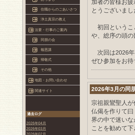
加者の皆様お疲
とうございまし
住職からのごあいさつ
浄土真宗の教え
初回というこ
法要・行事のご案内
や、総序の頭の
同朋の会
報恩講
次回は2026年
帰敬式
ぜひ参加をお待
その他
地図・お問い合わせ
2026年3月の同
関連サイト
宗祖親鸞聖人が
仏偈を作りて曰
過去ログ
界の中で迷いな
2026年04月
ことを勧めて下
2026年03月
2026年02月